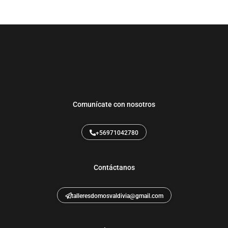
Comunícate con nosotros
+56971042780
Contáctanos
talleresdomosvaldivia@gmail.com