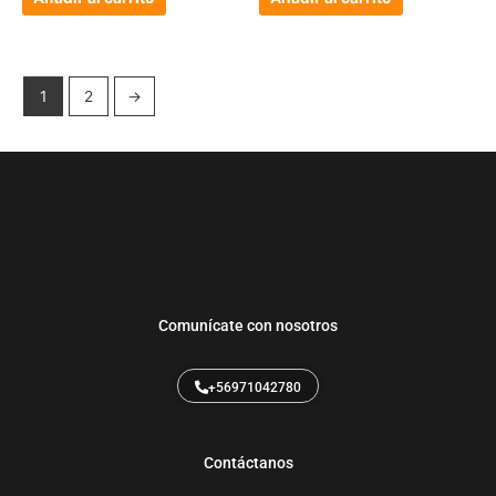
1
2
→
Comunícate con nosotros
+56971042780
Contáctanos