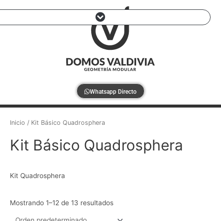
Ir
al
contenido
Kit Básico Domo Trapecio
Ventanas y Puertas de Aluminio
Curso DOMOS – Próximamente
Whatsapp Directo
Inicio
/ Kit Básico Quadrosphera
Kit Básico Quadrosphera
Kit Quadrosphera
Mostrando 1–12 de 13 resultados