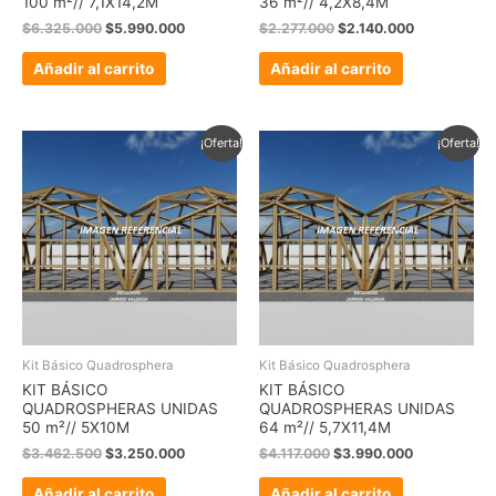
100 m²// 7,1X14,2M
36 m²// 4,2X8,4M
$
6.325.000
$
5.990.000
$
2.277.000
$
2.140.000
Añadir al carrito
Añadir al carrito
El
El
El
El
¡Oferta!
¡Oferta!
precio
precio
precio
precio
original
actual
original
actual
era:
es:
era:
es:
$3.462.500.
$3.250.000.
$4.117.000.
$3.990.000.
Kit Básico Quadrosphera
Kit Básico Quadrosphera
KIT BÁSICO
KIT BÁSICO
QUADROSPHERAS UNIDAS
QUADROSPHERAS UNIDAS
50 m²// 5X10M
64 m²// 5,7X11,4M
$
3.462.500
$
3.250.000
$
4.117.000
$
3.990.000
Añadir al carrito
Añadir al carrito