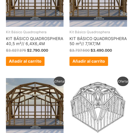
Kit Básico Quadrosphera
Kit Básico Quadrosphera
KIT BÁSICO QUADROSPHERA
KIT BÁSICO QUADROSPHERA
40,5 m²// 6,4X6,4M
50 m²// 7,1X7,1M
$
3.027.375
$
2.790.000
$
3.737.500
$
3.490.000
Añadir al carrito
Añadir al carrito
El
El
El
El
¡Oferta!
¡Oferta!
precio
precio
precio
precio
original
actual
original
actual
era:
es:
era:
es:
$3.392.500.
$3.190.000.
$2.200.000.
$1.990.000