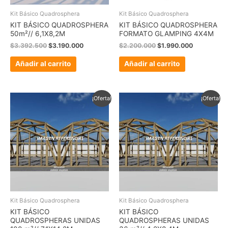
Kit Básico Quadrosphera
Kit Básico Quadrosphera
KIT BÁSICO QUADROSPHERA
KIT BÁSICO QUADROSPHERA
50m²// 6,1X8,2M
FORMATO GLAMPING 4X4M
$
3.392.500
$
3.190.000
$
2.200.000
$
1.990.000
Añadir al carrito
Añadir al carrito
El
El
El
El
¡Oferta!
¡Oferta!
precio
precio
precio
precio
original
actual
original
actual
era:
es:
era:
es:
$6.325.000.
$5.990.000.
$2.277.000.
$2.140.000.
Kit Básico Quadrosphera
Kit Básico Quadrosphera
KIT BÁSICO
KIT BÁSICO
QUADROSPHERAS UNIDAS
QUADROSPHERAS UNIDAS