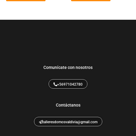
Comunícate con nosotros
+56971042780
Contáctanos
talleresdomosvaldivia@gmail.com