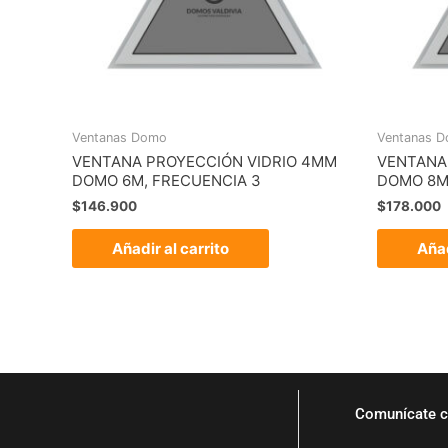
Ventanas Domo
Ventanas 
VENTANA PROYECCIÓN VIDRIO 4MM
VENTANA
DOMO 6M, FRECUENCIA 3
DOMO 8M
$
146.900
$
178.000
Añadir al carrito
Añad
Comunícate c