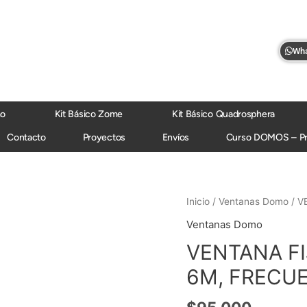
Wha
mo
Kit Básico Zome
Kit Básico Quadrosphera
Contacto
Proyectos
Envíos
Curso DOMOS – P
VENTANA
Inicio
/
Ventanas Domo
/ V
FIJA
Ventanas Domo
TERMOPANEL
VENTANA F
DOMO
6M,
6M, FRECUE
FRECUENCIA
3