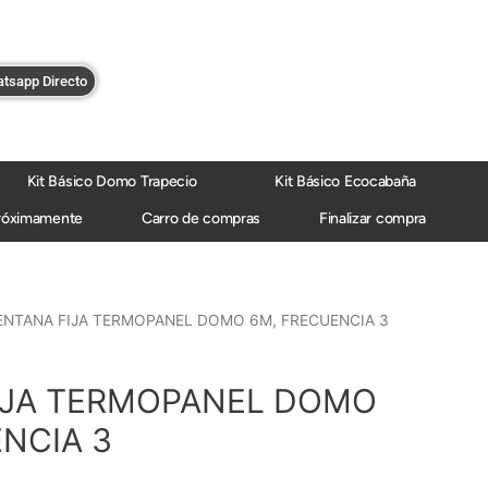
tsapp Directo
Kit Básico Domo Trapecio
Kit Básico Ecocabaña
róximamente
Carro de compras
Finalizar compra
ENTANA FIJA TERMOPANEL DOMO 6M, FRECUENCIA 3
IJA TERMOPANEL DOMO
NCIA 3