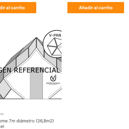
ir al carrito
Añadir al carrito
me
Zome 7m diámetro (36,8m2)
el