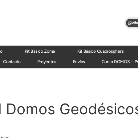
Wha
mo
Kit Básico Zome
Kit Básico Quadrosphera
Contacto
Proyectos
Envíos
Curso DOMOS – P
al Domos Geodésico
icas.