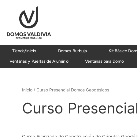
Ir
al
contenido
Tienda/Inicio
Domos Burbuja
Kit Básico Do
Ventanas y Puertas de Aluminio
Ventanas para Domo
Inicio
/ Curso Presencial Domos Geodésicos
Curso Presenci
Curso Avanzado de Construcción de Cúpulas Geodés