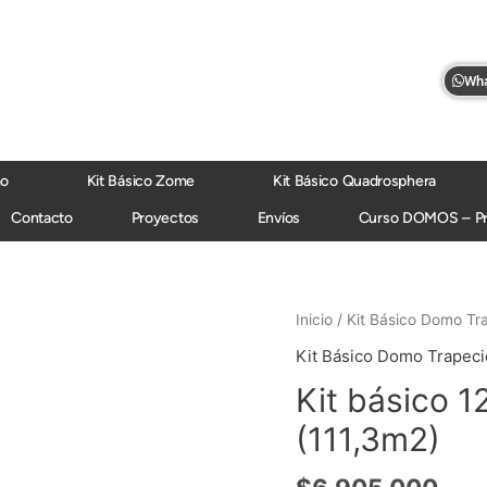
Wha
mo
Kit Básico Zome
Kit Básico Quadrosphera
Contacto
Proyectos
Envíos
Curso DOMOS – P
Kit
Inicio
/
Kit Básico Domo Tr
básico
Kit Básico Domo Trapeci
12m
Kit básico 
domo
trapecio
(111,3m2)
(111,3m2)
cantidad