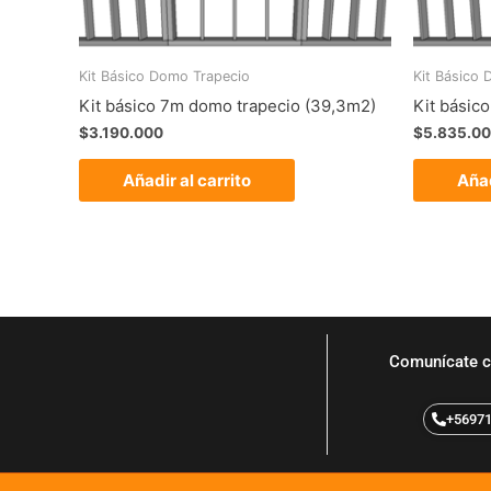
Kit Básico Domo Trapecio
Kit Básico
Kit básico 7m domo trapecio (39,3m2)
Kit básic
$
3.190.000
$
5.835.0
Añadir al carrito
Añad
Comunícate c
+5697