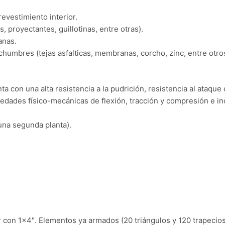
revestimiento interior.
 proyectantes, guillotinas, entre otras).
anas.
chumbres (tejas asfalticas, membranas, corcho, zinc, entre otros
nta con una alta resistencia a la pudrición, resistencia al ataq
dades físico-mecánicas de flexión, tracción y compresión e in
r una segunda planta).
r con 1×4″. Elementos ya armados (20 triángulos y 120 trapecios