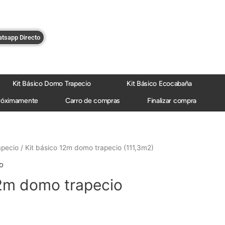
tsapp Directo
Kit Básico Domo Trapecio
Kit Básico Ecocabaña
róximamente
Carro de compras
Finalizar compra
apecio
/ Kit básico 12m domo trapecio (111,3m2)
o
12m domo trapecio