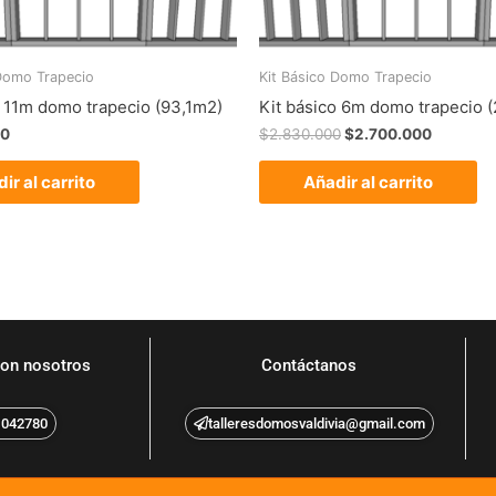
 Domo Trapecio
Kit Básico Domo Trapecio
o 11m domo trapecio (93,1m2)
Kit básico 6m domo trapecio 
00
$
2.830.000
$
2.700.000
ir al carrito
Añadir al carrito
on nosotros
Contáctanos
1042780
talleresdomosvaldivia@gmail.com