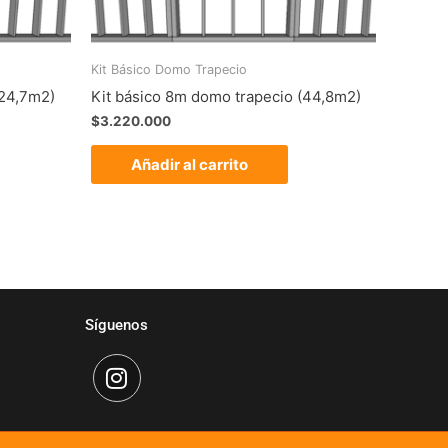
Kit Básico Domo Trapecio
(24,7m2)
Kit básico 8m domo trapecio (44,8m2)
$
3.220.000
Añadir al carrito
Síguenos
I
n
s
t