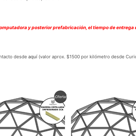
computadora y posterior prefabricación, el tiempo de entrega
ontacto desde
aquí
(valor aprox. $1500 por kilómetro desde Curi
El
El
¡Oferta!
precio
precio
original
actual
era:
es:
$2.190.000.
$2.080.500.