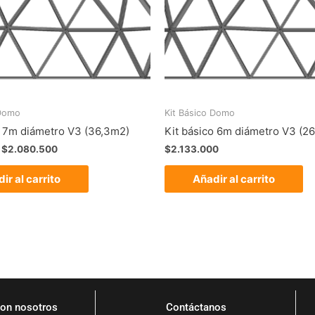
 Domo
Kit Básico Domo
o 7m diámetro V3 (36,3m2)
Kit básico 6m diámetro V3 (2
$
2.080.500
$
2.133.000
ir al carrito
Añadir al carrito
on nosotros
Contáctanos