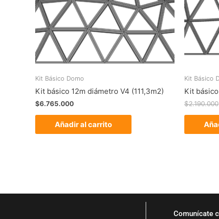
Kit Básico Domo
Kit Básico
Kit básico 12m diámetro V4 (111,3m2)
Kit básic
$
6.765.000
$
2.190.000
Añadir al carrito
Añad
Comunícate c