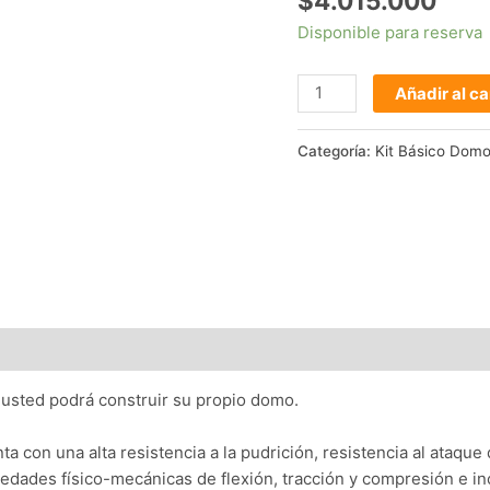
$
4.015.000
Faldón
Disponible para reserva
cantidad
Añadir al ca
Categoría:
Kit Básico Dom
 usted podrá construir su propio domo.
nta con una alta resistencia a la pudrición, resistencia al ataq
dades físico-mecánicas de flexión, tracción y compresión e in