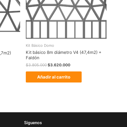
Kit Básico Domo
Kit básico 8m diámetro V4 (47,4m2) +
6,7m2)
Faldón
$
3.805.000
$
3.620.000
Añadir al carrito
Síguenos