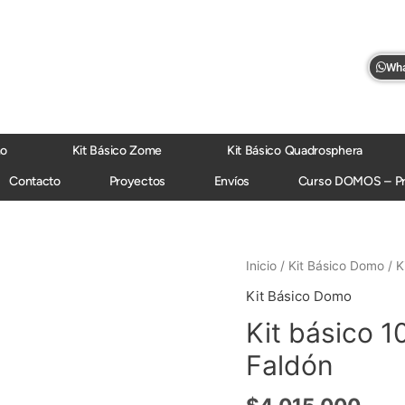
Wha
mo
Kit Básico Zome
Kit Básico Quadrosphera
Contacto
Proyectos
Envíos
Curso DOMOS – P
Kit
Inicio
/
Kit Básico Domo
/ K
básico
Kit Básico Domo
10m
Kit básico 
diámetro
V4
Faldón
(77,3m2)
+