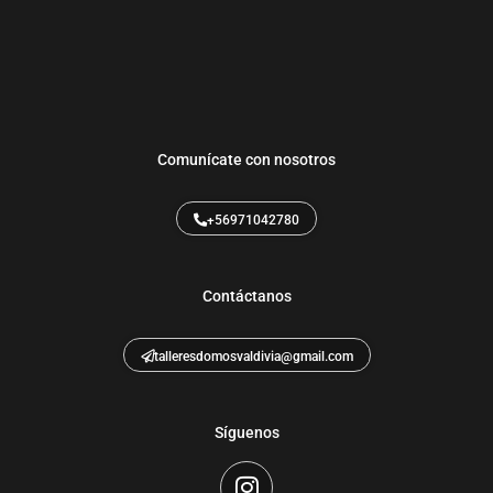
Comunícate con nosotros
+56971042780
Contáctanos
talleresdomosvaldivia@gmail.com
Síguenos
I