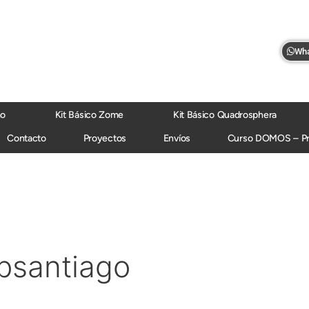
Wha
mo
Kit Básico Zome
Kit Básico Quadrosphera
Contacto
Proyectos
Envíos
Curso DOMOS – P
bsantiago