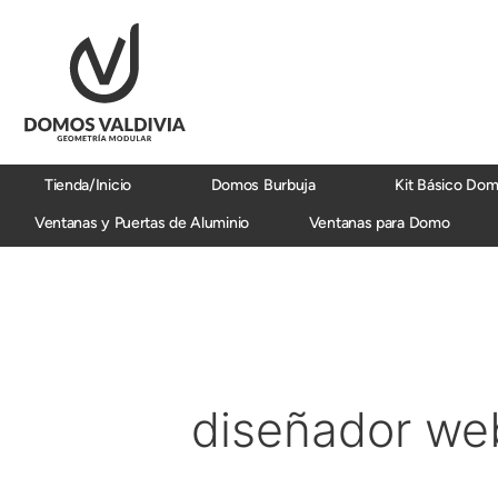
Ir
al
contenido
Tienda/Inicio
Domos Burbuja
Kit Básico Do
Ventanas y Puertas de Aluminio
Ventanas para Domo
Buscar
por:
diseñador we