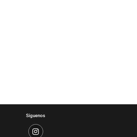
Síguenos
I
n